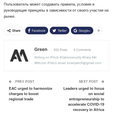
Пользователь может создавать правила, условия и
руководящие принципы в зависимости от своего участия на
рынке.
Facebook
Twitter
Google+
Share
Green
552 Posts
0 Comments
Writing on #Tech #Cybersecurity #Data #AI
#Bitcoin #Telco email: brianyatich@gmail.com
PREV POST
NEXT POST
EAC urged to harmonize
Leaders urged to focus
charges to boost
on social
regional trade
entrepreneurship to
accelerate COVID-19
recovery in Africa